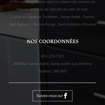
KYRA inc. se spécialise dans la création de cuisines sur
mesure ainsi que de cabinets de salle de bain.
Cuisine sur measure
Tremblant
,
Sainte-Adèle
,
Estérel
,
Saint-Sauveur
,
Rivière-Rouge
,
Saint-Adolphe-d'Howard
.
NOS COORDONNÉES
450-229-7535
268 Boul. Sainte-Adèle, Sainte-Adèle (Laurentides),
Québec,
J8B 0K6
Suivez-nous sur